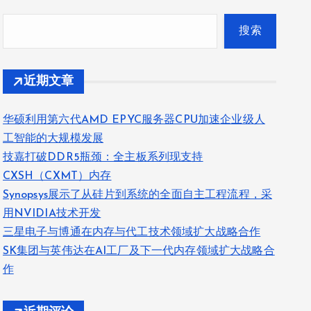
搜索
近期文章
华硕利用第六代AMD EPYC服务器CPU加速企业级人
工智能的大规模发展
技嘉打破DDR5瓶颈：全主板系列现支持
CXSH（CXMT）内存
Synopsys展示了从硅片到系统的全面自主工程流程，采
用NVIDIA技术开发
三星电子与博通在内存与代工技术领域扩大战略合作
SK集团与英伟达在AI工厂及下一代内存领域扩大战略合
作