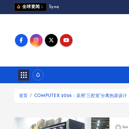
跳
S
y
n
o
p
s
y
s
全球要闻：
转
到
内
容
首页
COMPUTEX 2026：采用“三腔室”分离热源设计，Ge
lan