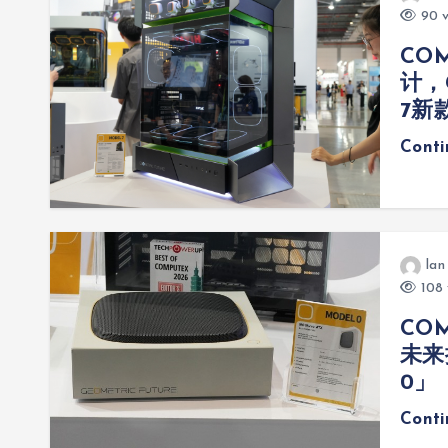
90 v
CO
计，G
7新
Cont
lan
108 
COM
未来
0」
Cont