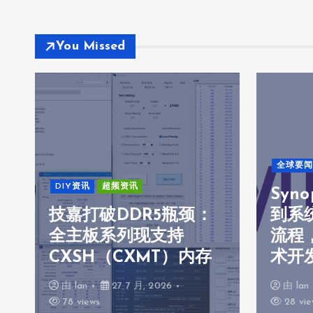
You Missed
全球要闻
DIY资讯
超频资讯
Syn
技嘉打破DDR5瓶颈：
到系
全主板系列现支持
流程，
CXSH（CXMT）内存
术开
由
lan
27 7 月, 2026
由
lan
78 views
28 vie