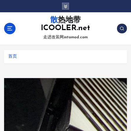
跳
转
到
散热地带
内
ICOOLER.net
容
走进改装网intomod.com
首页