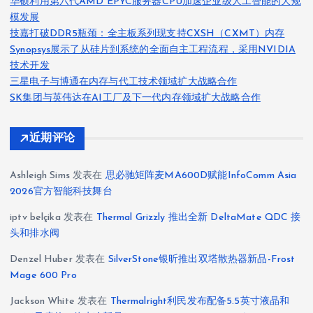
华硕利用第六代AMD EPYC服务器CPU加速企业级人工智能的大规
模发展
技嘉打破DDR5瓶颈：全主板系列现支持CXSH（CXMT）内存
Synopsys展示了从硅片到系统的全面自主工程流程，采用NVIDIA
技术开发
三星电子与博通在内存与代工技术领域扩大战略合作
SK集团与英伟达在AI工厂及下一代内存领域扩大战略合作
近期评论
Ashleigh Sims
发表在
思必驰矩阵麦MA600D赋能InfoComm Asia
2026官方智能科技舞台
iptv belçika
发表在
Thermal Grizzly 推出全新 DeltaMate QDC 接
头和排水阀
Denzel Huber
发表在
SilverStone银昕推出双塔散热器新品-Frost
Mage 600 Pro
Jackson White
发表在
Thermalright利民发布配备5.5英寸液晶和