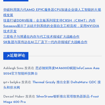
华硕利用第六代AMD EPYC服务器CPU加速企业级人工智能的大规
模发展
技嘉打破DDR5瓶颈：全主板系列现支持CXSH（CXMT）内存
Synopsys展示了从硅片到系统的全面自主工程流程，采用NVIDIA
技术开发
三星电子与博通在内存与代工技术领域扩大战略合作
SK集团与英伟达在AI工厂及下一代内存领域扩大战略合作
近期评论
Ashleigh Sims
发表在
思必驰矩阵麦MA600D赋能InfoComm Asia
2026官方智能科技舞台
iptv belçika
发表在
Thermal Grizzly 推出全新 DeltaMate QDC 接
头和排水阀
Denzel Huber
发表在
SilverStone银昕推出双塔散热器新品-Frost
Mage 600 Pro