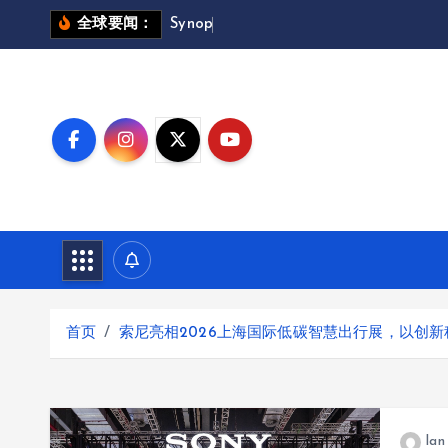
跳
S
y
n
o
p
s
y
s
全球要闻：
转
到
内
容
首页
索尼亮相2026上海国际低碳智慧出行展，以创
lan