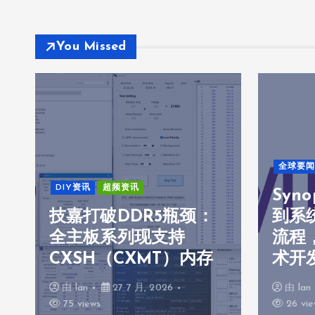
You Missed
全球要闻
DIY资讯
超频资讯
Syn
技嘉打破DDR5瓶颈：
到系
全主板系列现支持
流程，
CXSH（CXMT）内存
术开
由
lan
27 7 月, 2026
由
lan
75 views
26 vie