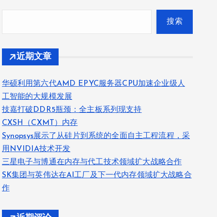
搜索
近期文章
华硕利用第六代AMD EPYC服务器CPU加速企业级人
工智能的大规模发展
技嘉打破DDR5瓶颈：全主板系列现支持
CXSH（CXMT）内存
Synopsys展示了从硅片到系统的全面自主工程流程，采
用NVIDIA技术开发
三星电子与博通在内存与代工技术领域扩大战略合作
SK集团与英伟达在AI工厂及下一代内存领域扩大战略合
作