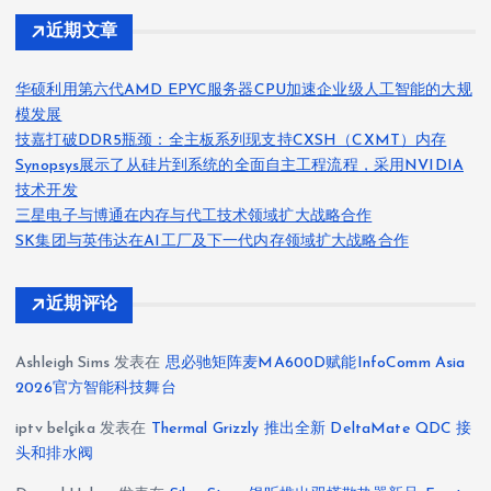
近期文章
华硕利用第六代AMD EPYC服务器CPU加速企业级人工智能的大规
模发展
技嘉打破DDR5瓶颈：全主板系列现支持CXSH（CXMT）内存
Synopsys展示了从硅片到系统的全面自主工程流程，采用NVIDIA
技术开发
三星电子与博通在内存与代工技术领域扩大战略合作
SK集团与英伟达在AI工厂及下一代内存领域扩大战略合作
近期评论
Ashleigh Sims
发表在
思必驰矩阵麦MA600D赋能InfoComm Asia
2026官方智能科技舞台
iptv belçika
发表在
Thermal Grizzly 推出全新 DeltaMate QDC 接
头和排水阀