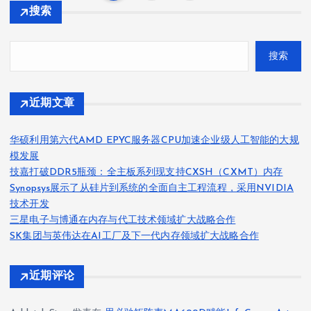
文
搜索
章
搜索
分
页
近期文章
华硕利用第六代AMD EPYC服务器CPU加速企业级人工智能的大规
模发展
技嘉打破DDR5瓶颈：全主板系列现支持CXSH（CXMT）内存
Synopsys展示了从硅片到系统的全面自主工程流程，采用NVIDIA
技术开发
三星电子与博通在内存与代工技术领域扩大战略合作
SK集团与英伟达在AI工厂及下一代内存领域扩大战略合作
近期评论