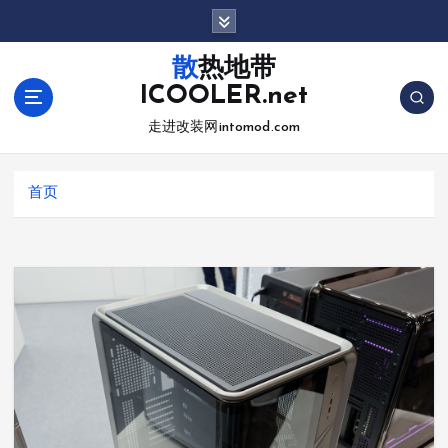
跳
转
到
散热地带
内
ICOOLER.net
容
走进改装网intomod.com
首页