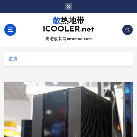
跳
转
到
散热地带
内
ICOOLER.net
容
走进改装网intomod.com
首页