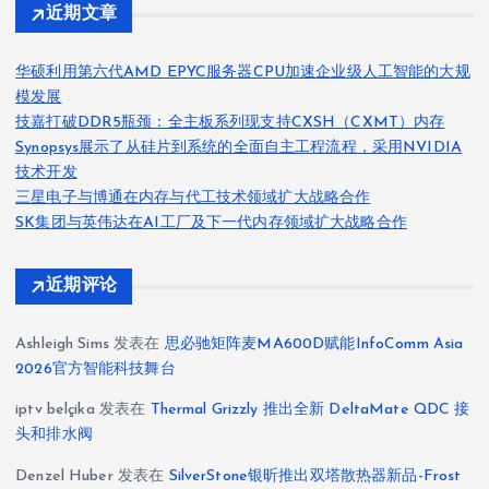
近期文章
华硕利用第六代AMD EPYC服务器CPU加速企业级人工智能的大规
模发展
技嘉打破DDR5瓶颈：全主板系列现支持CXSH（CXMT）内存
Synopsys展示了从硅片到系统的全面自主工程流程，采用NVIDIA
技术开发
三星电子与博通在内存与代工技术领域扩大战略合作
SK集团与英伟达在AI工厂及下一代内存领域扩大战略合作
近期评论
Ashleigh Sims
发表在
思必驰矩阵麦MA600D赋能InfoComm Asia
2026官方智能科技舞台
iptv belçika
发表在
Thermal Grizzly 推出全新 DeltaMate QDC 接
头和排水阀
Denzel Huber
发表在
SilverStone银昕推出双塔散热器新品-Frost