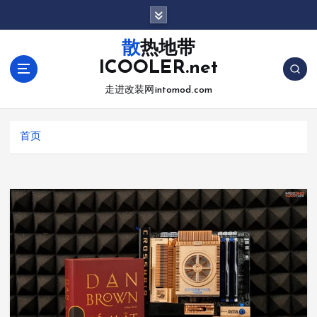
跳
转
到
散热地带
内
ICOOLER.net
容
走进改装网intomod.com
首页