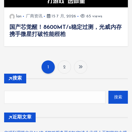
lan
厂商资讯
15 7 月, 2026
65 views
国产芯觉醒！8600MT/s稳定过测，光威内存
携手微星打破性能桎梏
1
2
文
搜索
章
搜索
分
页
近期文章