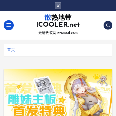
跳
转
到
散热地带
内
ICOOLER.net
容
走进改装网intomod.com
首页