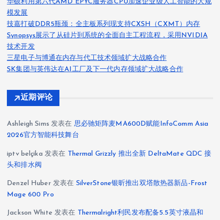
华硕利用第六代AMD EPYC服务器CPU加速企业级人工智能的大规
模发展
技嘉打破DDR5瓶颈：全主板系列现支持CXSH（CXMT）内存
Synopsys展示了从硅片到系统的全面自主工程流程，采用NVIDIA
技术开发
三星电子与博通在内存与代工技术领域扩大战略合作
SK集团与英伟达在AI工厂及下一代内存领域扩大战略合作
近期评论
Ashleigh Sims
发表在
思必驰矩阵麦MA600D赋能InfoComm Asia
2026官方智能科技舞台
iptv belçika
发表在
Thermal Grizzly 推出全新 DeltaMate QDC 接
头和排水阀
Denzel Huber
发表在
SilverStone银昕推出双塔散热器新品-Frost
Mage 600 Pro
Jackson White
发表在
Thermalright利民发布配备5.5英寸液晶和