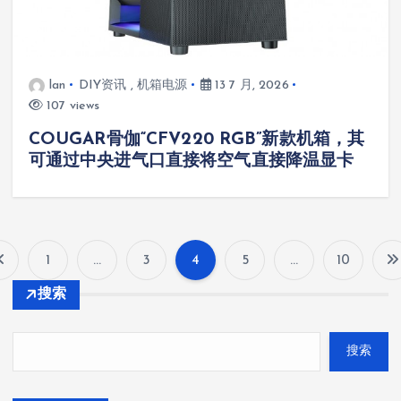
lan
DIY资讯
,
机箱电源
13 7 月, 2026
107 views
COUGAR骨伽“CFV220 RGB”新款机箱，其
可通过中央进气口直接将空气直接降温显卡
1
…
3
4
5
…
10
文
搜索
章
搜索
分