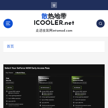
跳
转
到
散热地带
内
ICOOLER.net
容
走进改装网intomod.com
首页