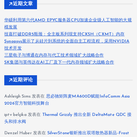
页
近期文章
华硕利用第六代AMD EPYC服务器CPU加速企业级人工智能的大规
模发展
技嘉打破DDR5瓶颈：全主板系列现支持CXSH（CXMT）内存
Synopsys展示了从硅片到系统的全面自主工程流程，采用NVIDIA
技术开发
三星电子与博通在内存与代工技术领域扩大战略合作
SK集团与英伟达在AI工厂及下一代内存领域扩大战略合作
近期评论
Ashleigh Sims
发表在
思必驰矩阵麦MA600D赋能InfoComm Asia
2026官方智能科技舞台
iptv belçika
发表在
Thermal Grizzly 推出全新 DeltaMate QDC 接
头和排水阀
Denzel Huber
发表在
SilverStone银昕推出双塔散热器新品-Frost