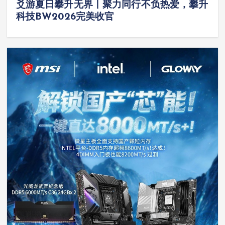
爻游夏日攀升无界丨聚力同行不负热爱，攀升
科技BW2026完美收官