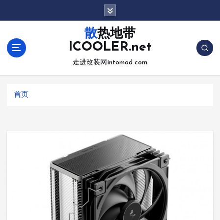
跳
转
到
散热地带
内
ICOOLER.net
容
走进改装网intomod.com
首页