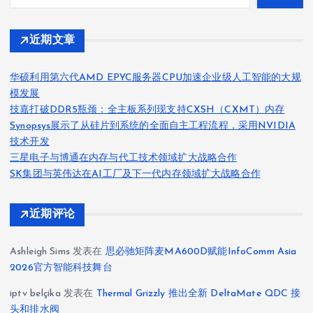
近期文章
华硕利用第六代AMD EPYC服务器CPU加速企业级人工智能的大规
模发展
技嘉打破DDR5瓶颈：全主板系列现支持CXSH（CXMT）内存
Synopsys展示了从硅片到系统的全面自主工程流程，采用NVIDIA
技术开发
三星电子与博通在内存与代工技术领域扩大战略合作
SK集团与英伟达在AI工厂及下一代内存领域扩大战略合作
近期评论
Ashleigh Sims
发表在
思必驰矩阵麦MA600D赋能InfoComm Asia
2026官方智能科技舞台
iptv belçika
发表在
Thermal Grizzly 推出全新 DeltaMate QDC 接
头和排水阀