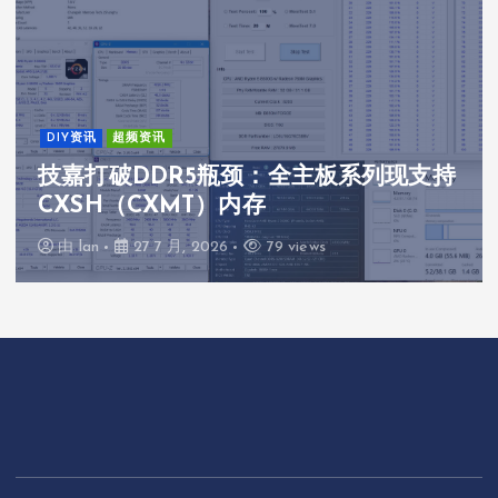
DIY资讯
超频资讯
技嘉打破DDR5瓶颈：全主板系列现支持
CXSH（CXMT）内存
由
lan
27 7 月, 2026
79 views