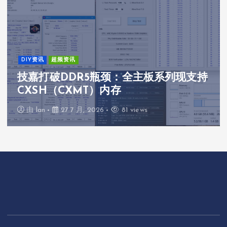
DIY资讯
超频资讯
技嘉打破DDR5瓶颈：全主板系列现支持
CXSH（CXMT）内存
由
lan
27 7 月, 2026
81 views