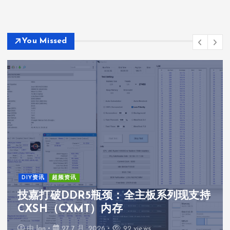
You Missed
DIY资讯
超频资讯
技嘉打破DDR5瓶颈：全主板系列现支持
CXSH（CXMT）内存
由
lan
27 7 月, 2026
92 views